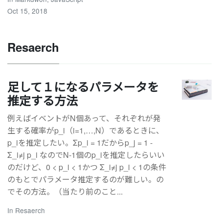
Oct 15, 2018
Resaerch
足して１になるパラメータを
推定する方法
例えばイベントがN個あって、それぞれが発
生する確率がp_i（i=1,…,N）であるときに、
p_iを推定したい。Σp_i = 1だからp_j = 1 -
Σ_i≠j p_i なのでN-1個のp_iを推定したらいい
のだけど、0 < p_i < 1かつ Σ_i≠j p_i < 1の条件
のもとでパラメータ推定するのが難しい。の
でその方法。（当たり前のこと...
In
Resaerch